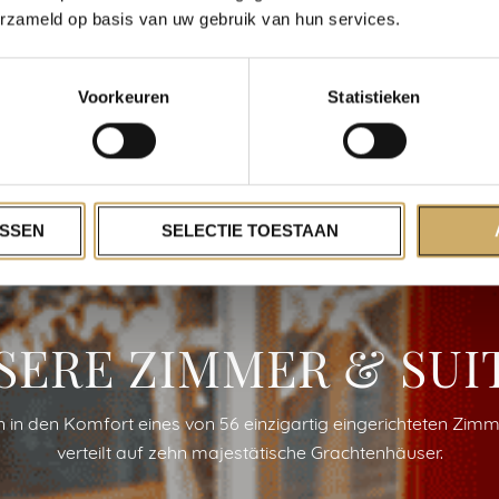
erzameld op basis van uw gebruik van hun services.
Voorkeuren
Statistieken
SSEN
SELECTIE TOESTAAN
SERE ZIMMER & SUI
n in den Komfort eines von 56 einzigartig eingerichteten Zimm
verteilt auf zehn majestätische Grachtenhäuser.