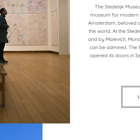
The Stedelijk Museu
museum for modern a
Amsterdam, beloved a
the world. At the Ste
and by Malevich, Mondr
can be admired. The t
opened its doors in S
V