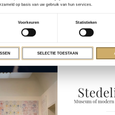
Künstler des 19. Ja
erzameld op basis van uw gebruik van hun services.
Gemälde sind in der
Museum bietet einen 
Wir
Voorkeuren
Statistieken
V
SSEN
SELECTIE TOESTAAN
Stede
Museum of modern a