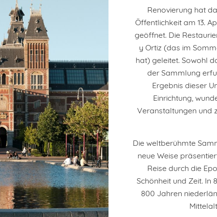
Renovierung hat da
Öffentlichkeit am 13. A
geöffnet. Die Restauri
y Ortiz (das im Somme
hat) geleitet. Sowohl 
der Sammlung erfu
Ergebnis dieser U
Einrichtung, wunde
Veranstaltungen und z
Die weltberühmte Samm
neue Weise präsentier
Reise durch die Epo
Schönheit und Zeit. In
800 Jahren niederlän
Mittelal