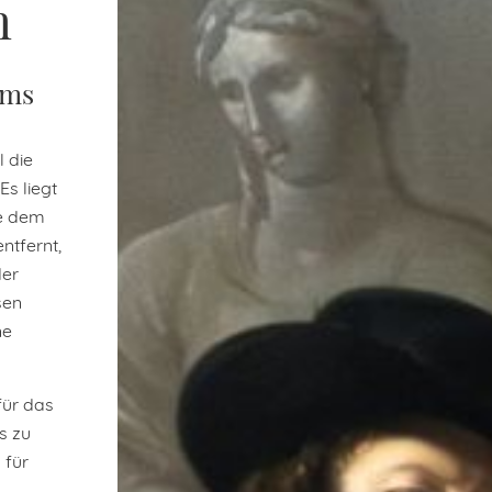
m
ams
 die
Es liegt
ie dem
tfernt,
der
sen
ne
für das
s zu
 für