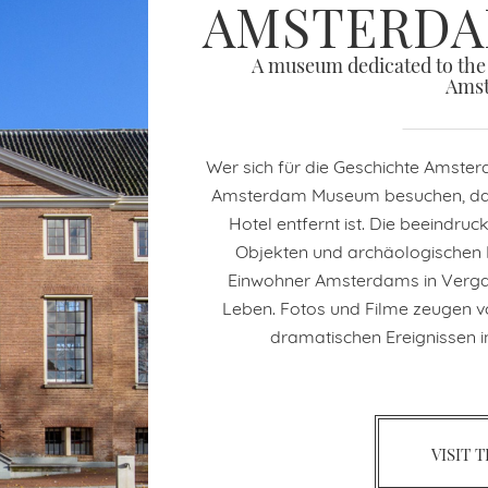
AMSTERD
A museum dedicated to the p
Amst
Wer sich für die Geschichte Amsterd
Amsterdam Museum besuchen, da
Hotel entfernt ist. Die beeind
Objekten und archäologischen 
Einwohner Amsterdams in Verg
Leben. Fotos und Filme zeugen vo
dramatischen Ereignissen i
VISIT 