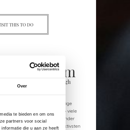
ISIT THIS TO DO
ogh Museum
e and Work of Vincent van Gogh
Over
Gogh Museum ist eine einzigartige
auf der Welt ist es möglich, so viele
 media te bieden en om ons
ten Malers Van Gogh beieinander
ze partners voor social
Van Gogh war einer der produktivsten
nformatie die u aan ze heeft