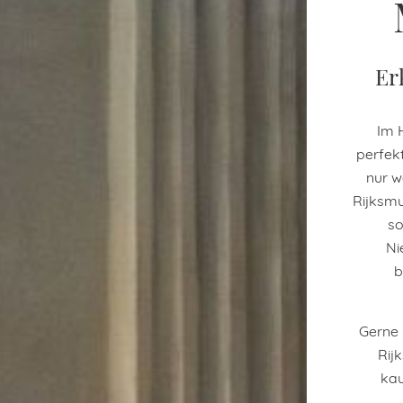
Er
Im 
perfekt
nur w
Rijksm
so
Ni
b
Gerne 
Rij
kau