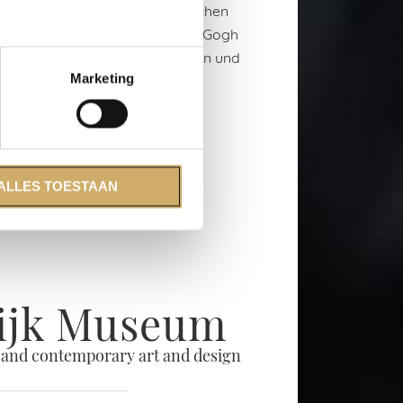
hrhunderts. Seine außerordentlichen
 ganzen Welt bekannt. Das Van Gogh
lebendigen Einblick in das Leben und
ken des Künstlers.
Marketing
ISIT THIS TO DO
ALLES TOESTAAN
lijk Museum
nd contemporary art and design