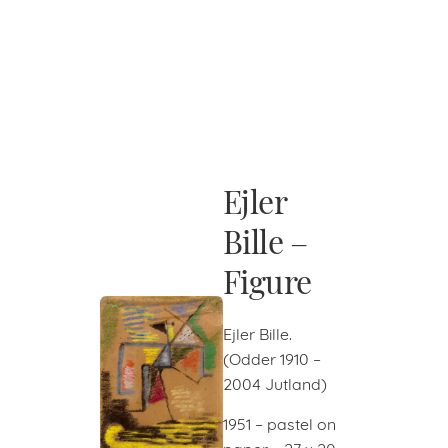
Ejler
Bille –
Figure
Ejler Bille.
(Odder 1910 –
2004 Jutland)
1951 – pastel on
paper – 27 x 20