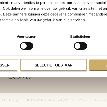
ent en advertenties te personaliseren, om functies voor social
. Ook delen we informatie over uw gebruik van onze site met on
e. Deze partners kunnen deze gegevens combineren met andere i
erzameld op basis van uw gebruik van hun services.
Voorkeuren
Statistieken
Herengracht 341
1016 AZ Amsterdam
T: +31 (0)20 555 0 222
SSEN
SELECTIE TOESTAAN
 info@ambassade-hotel.nl
CoC: 34171173
otel | Herengracht 341 , 1016 AZ Amsterdam , | +31 (0)20 555 0 222 | Website & devel