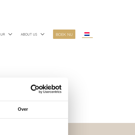
BOEK NU
UUR
ABOUT US
e
Over