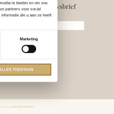
 media te bieden en om ons
Ambassade Nieuwsbrief
ze partners voor social
nformatie die u aan ze heeft
E-mail
Marketing
ALLES TOESTAAN
The Fully Bookers
opment by