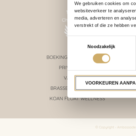
We gebruiken cookies om cont
websiteverkeer te analyseren
media, adverteren en analys
verstrekt of die ze hebben v
Toestemmingsselectie
Noodzakelijk
BOEKINGSVOORWAARDEN
PRIVACY POLICY
VACATURES
VOORKEUREN AANPA
E:
BRASSERIE AMBASSADE
KOAN FLOAT WELLNESS
© Copyright - Ambassade H