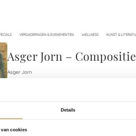
PECIALS
VERGADERINGEN & EVENEMENTEN
WELLNESS
KUNST & LITERAT
Asger Jorn – Compositi
Asger Jorn
1963 – Olieverf op doek
Ambassade Hotelcollectie, Amsterdam
Details
 van cookies