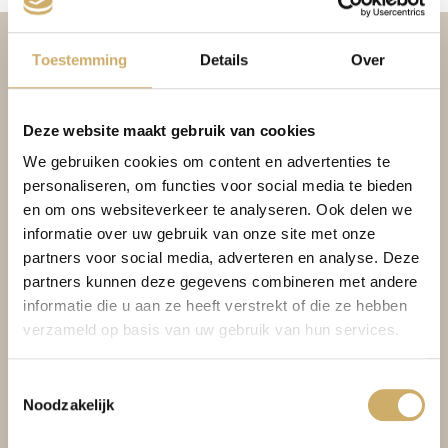
Toestemming
Details
Over
Deze website maakt gebruik van cookies
We gebruiken cookies om content en advertenties te
personaliseren, om functies voor social media te bieden
en om ons websiteverkeer te analyseren. Ook delen we
informatie over uw gebruik van onze site met onze
BOOKING CONDITIONS
partners voor social media, adverteren en analyse. Deze
PRIVACY POLICY
partners kunnen deze gegevens combineren met andere
VACANCIES
informatie die u aan ze heeft verstrekt of die ze hebben
verzameld op basis van uw gebruik van hun services.
BRASSERIE AMBASSADE
KOAN FLOAT WELLNESS
Toestemmingsselectie
Noodzakelijk