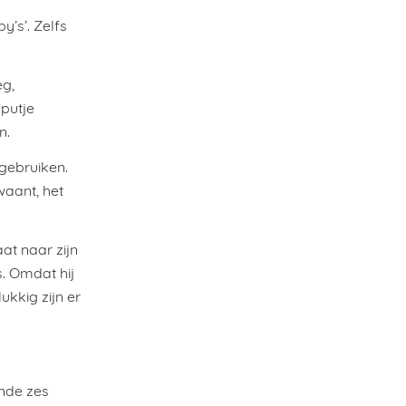
’s’. Zelfs
g,
 putje
n.
gebruiken.
waant, het
at naar zijn
. Omdat hij
ukkig zijn er
ende zes