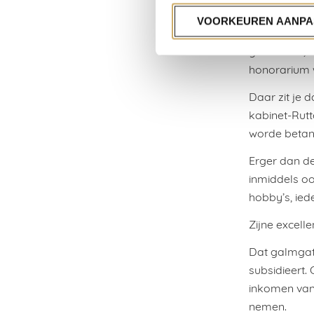
dat is bijza
VOORKEUREN AANPA
Maar dan leg
gaan dicht, 
honorarium w
Daar zit je 
kabinet-Rutt
worde betan
Erger dan de
inmiddels oo
hobby’s, ied
Zijne excell
Dat galmgat
subsidieert.
inkomen van
nemen.