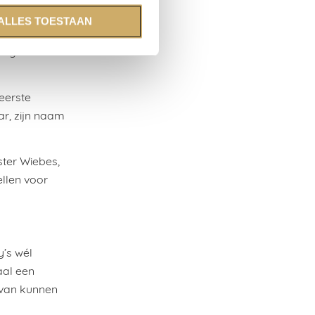
honorarium.
ALLES TOESTAAN
iotheken
logisch
eerste
ar, zijn naam
ster Wiebes,
llen voor
’s wél
aal een
 van kunnen