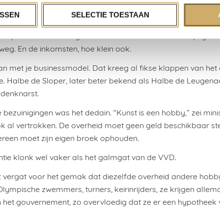
ak. Ze ontvangen aanzien en tevredenheid als psychologisch 
SSEN
SELECTIE TOESTAAN
t een invasief virus de wereld plat. Boekhandels sluiten, bibl
alle podia worden vergrendeld. Daarmee valt ook het psycho
eg. En de inkomsten, hoe klein ook.
dan met je businessmodel. Dat kreeg al fikse klappen van het 
e. Halbe de Sloper, later beter bekend als Halbe de Leugena
denknarst.
 bezuinigingen was het dedain. “Kunst is een hobby,” zei mini
k al vertrokken. De overheid moet geen geld beschikbaar ste
ereen moet zijn eigen broek ophouden.
entie klonk wel vaker als het galmgat van de VVD.
 vergat voor het gemak dat diezelfde overheid andere hobby
 Olympische zwemmers, turners, keirinrijders, ze krijgen allem
 het gouvernement, zo overvloedig dat ze er een hypotheek