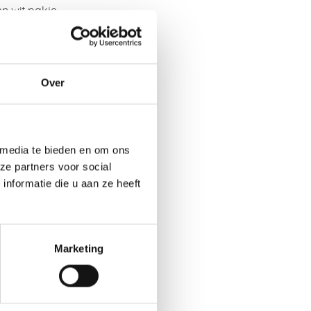
n wit pakje.
is het
Over
dicapte
rver. Katten
 media te bieden en om ons
privileges,
ze partners voor social
raat.
nformatie die u aan ze heeft
g, met
Marketing
e verkopen
niet op maar