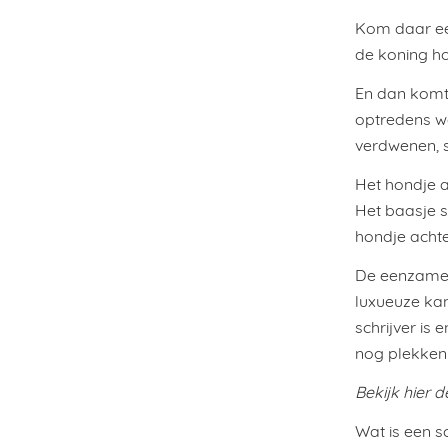
Kom daar een
de koning ho
En dan komt
optredens we
verdwenen, 
Het hondje a
Het baasje s
hondje achte
De eenzame s
luxueuze kam
schrijver is 
nog plekken 
Bekijk hier 
Wat is een s