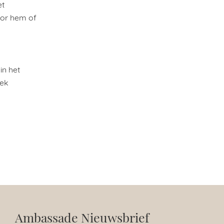
et
oor hem of
in het
eek
Ambassade Nieuwsbrief