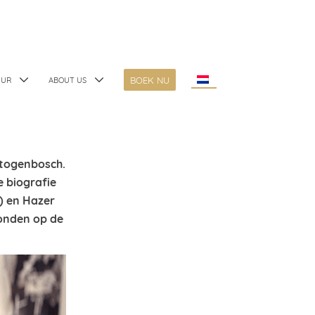
BOEK NU
UUR
ABOUT US
ertogenbosch.
e biografie
) en Hazer
tonden op de