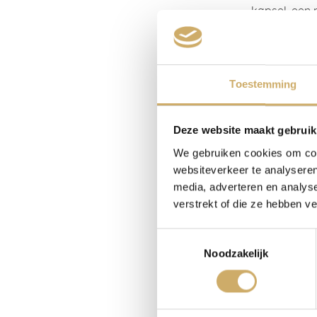
kapsel, een 
Met Elviskra
“Kom Katja,”
Dat is een ra
Toestemming
grotestadsle
Veel honden 
Deze website maakt gebruik
dieren die n
We gebruiken cookies om cont
bewonen daar
websiteverkeer te analyseren
met luxe app
media, adverteren en analys
verstrekt of die ze hebben v
Maar het laa
dramatische 
Toestemmingsselectie
Noodzakelijk
Dat is een 
Schrijvers h
daar een paa