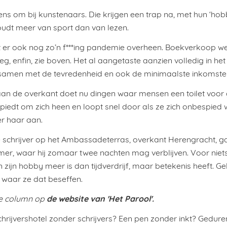
s om bij kunstenaars. Die krijgen een trap na, met hun ‘hobby
udt meer van sport dan van lezen.
 er ook nog zo’n f***ing pandemie overheen. Boekverkoop we
g, enfin, zie boven. Het al aangetaste aanzien volledig in het
samen met de tevredenheid en ook de minimaalste inkomste
an de overkant doet nu dingen waar mensen een toilet voor 
piedt om zich heen en loopt snel door als ze zich onbespied 
r haar aan.
chrijver op het Ambassadeterras, overkant Herengracht, ga
er, waar hij zomaar twee nachten mag verblijven. Voor niets
en zijn hobby meer is dan tijdverdrijf, maar betekenis heeft. Gel
waar ze dat beseffen.
de website van 'Het Parool'.
de column op
chrijvershotel zonder schrijvers? Een pen zonder inkt? Gedur