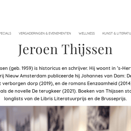
PECIALS
VERGADERINGEN & EVENEMENTEN
WELLNESS
KUNST & LITERAT
Jeroen Thijssen
sen (geb. 1959) is historicus en schrijver. Hij woont in ’s-H
erij Nieuw Amsterdam publiceerde hij Johannes van Dam: D
et verborgen dorp (2019), en de romans Eenzaamheid (2014
nals de novelle De terugkeer (2021). Boeken van Thijssen s
longlists van de Libris Literatuurprijs en de Brusseprijs.