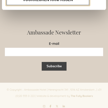
CoC: 34171173
Ambassade Newsletter
E-mail
© Copyright - Ambassade Hotel | Herengracht 341 , 1016 AZ Amsterdam , | +31
The Fully Bookers
(0)20 555 0 222 | Website & development by